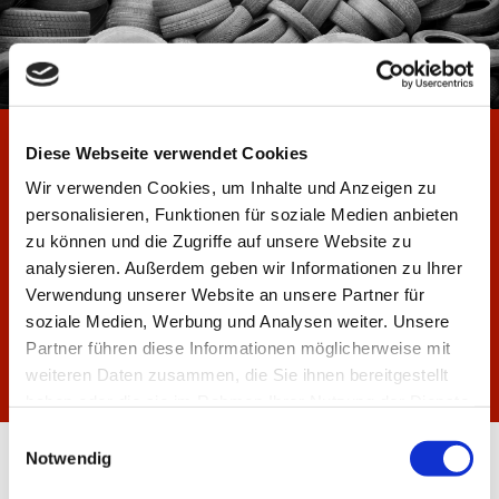
Diese Webseite verwendet Cookies
Wir verwenden Cookies, um Inhalte und Anzeigen zu
personalisieren, Funktionen für soziale Medien anbieten
zu können und die Zugriffe auf unsere Website zu
analysieren. Außerdem geben wir Informationen zu Ihrer
Verwendung unserer Website an unsere Partner für
UMFANGREICHER
soziale Medien, Werbung und Analysen weiter. Unsere
SERVICE.
Partner führen diese Informationen möglicherweise mit
weiteren Daten zusammen, die Sie ihnen bereitgestellt
haben oder die sie im Rahmen Ihrer Nutzung der Dienste
gesammelt haben.
Einwilligungsauswahl
Notwendig
Wir werden für Privatkunden und
Gemeinden sowie für Autohäuser und Kfz-