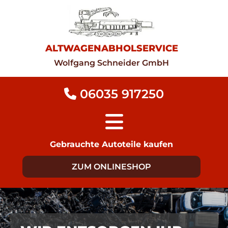
ALTWAGENABHOLSERVICE
Wolfgang Schneider GmbH
06035 917250

Gebrauchte Autoteile kaufen
ZUM ONLINESHOP