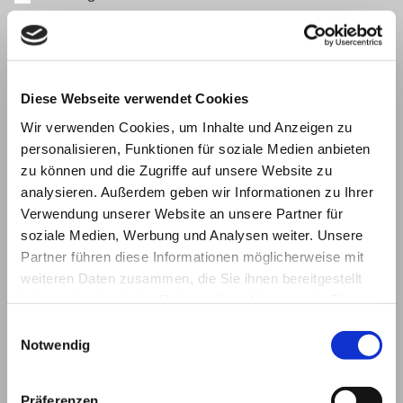
Fahrzeug ist vollständig
Fahrzeug ist zugänglich für einen LKW
Wird ein Verwertungsnachweis benötigt?
Diese Webseite verwendet Cookies
ja
Wir verwenden Cookies, um Inhalte und Anzeigen zu
nein
personalisieren, Funktionen für soziale Medien anbieten
Bilder vom Fahrzeug
zu können und die Zugriffe auf unsere Website zu
analysieren. Außerdem geben wir Informationen zu Ihrer
Datei wählen
Keine Datei ausgewählt
Verwendung unserer Website an unsere Partner für
Bemerkung*
soziale Medien, Werbung und Analysen weiter. Unsere
Partner führen diese Informationen möglicherweise mit
weiteren Daten zusammen, die Sie ihnen bereitgestellt
haben oder die sie im Rahmen Ihrer Nutzung der Dienste
gesammelt haben.
Einwilligungsauswahl
Notwendig
ACHTUNG: Um für Ihr Fahrzeug einen
Verwertungsnachweis zu erstellen, benötigen wir
Präferenzen